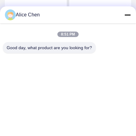
탄 뜨거운 용해 접착성 Tpu
조업체
필름
Alice Chen
요
최상의 가격을 얻으세요
최상의 가격을 얻으세요
8:51 PM
Good day, what product are you looking for?
Shenzhen Tunsing Plastic Products Co., Ltd.
ts02@tunsing.com.cn
86-755-8996-0062
툰싱 공업 지구, 28 번 엑스아스티안 마을, 롱스티안 거리,
핑산 지구, 선전 도시, 광동 지방, 중국