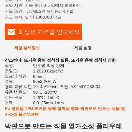
배달 시간: 지불 후에 3-5 일에서 발송하는
지불 조건: T/T, 웨스턴 유니온, 페이팔
공급 능력: 일 당 1000000 야드
최상의 가격을 얻으세요
제품 상세정보
제품 설명
평
강조하다:
뜨거운 용해 접착성 필름
,
뜨거운 용해 접착제 영화
색깔:
반투명 백색 안개
조밀도:
1.20±0.02g/cm3
오프닝 시간:
8min
경도:
96±2 해안 A
용해 교류 색인:
10±4g/10min; 조건: ASTMD1238-04
유동학 온도:
90°C -100°C
작동 온도:
120°C -150°C
두께:
0.0125mm-1mm
Pu 열전달 TPU 뜨거운 용해 접착성 영화 박판으로 만드는 직물 열
가소성 폴리우레탄
박판으로 만드는 직물 열가소성 폴리우레