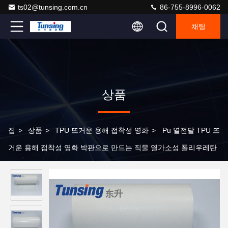
ts02@tunsing.com.cn
86-755-8996-0062
채팅
상품
집
>
상품
>
TPU 뜨거운 용해 접착성 영화
>
Pu 열전달 TPU 뜨
거운 용해 접착성 영화 박판으로 만드는 직물 열가소성 폴리우레탄