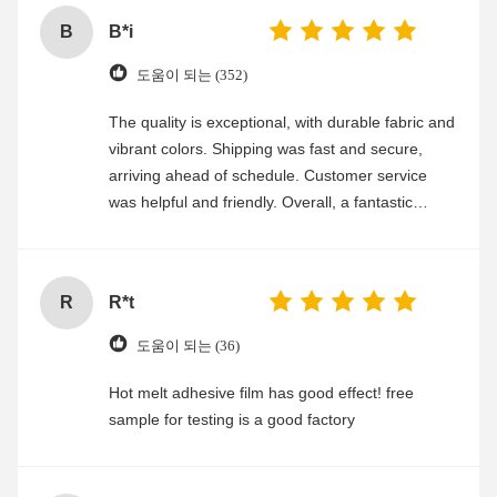
B
B*i
도움이 되는 (352)
The quality is exceptional, with durable fabric and
vibrant colors. Shipping was fast and secure,
arriving ahead of schedule. Customer service
was helpful and friendly. Overall, a fantastic
experience
R
R*t
도움이 되는 (36)
Hot melt adhesive film has good effect! free
sample for testing is a good factory