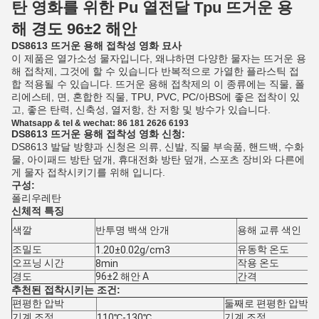
탄 영화를 위한 Pu 열전달 Tpu 뜨거운 용
해 경도 96±2 해안
DS8613 뜨거운 용해 접착성 영화 묘사
이 제품은 열가소성 물자입니다, 왜냐하면 다양한 물자는 뜨거운 용
해 접착제, 그것에 할 수 있습니다 반복적으로 가열한 플라스틱 접
합 적용될 수 있습니다. 뜨거운 용해 접착제의 이 종류에는 직물, 폴
리에스테, 면, 혼합한 직물, TPU, PVC, PC/아BS에 좋은 접착이 있
고, 좋은 탄력, 신축성, 열저항, 찬 저항 및 방수가 있습니다.
Whatsapp & tel & wechat: 86 181 2626 6193
DS8613 뜨거운 용해 접착성 영화 신청:
DS8613 발달 방향과 신청은 의류, 신발, 직물 부속품, 핸드백, 수화
물, 아이패드 방탄 덮개, 휴대전화 방탄 덮개, 스포츠 장비와 다른에
게 물자 접착시키기를 위해 입니다.
구성:
폴리우레탄
신체적 특징
색깔
반투명 백색 안개
용해 교류 색인
조밀도
유동학 온도
1.20±0.02g/cm3
오프닝 시간
작용 온도
8min
경도
96±2 해안 A
간격
추천된 접착시키는 조건:
편평한 압박
둘째로 편평한 압박
기계 조정
기계 조정
110℃-130℃