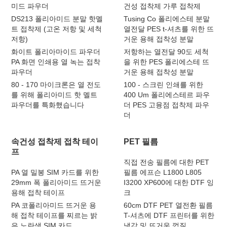
미드 파우더
건성 접착제 가루 접착제
DS213 폴리아미드 분말 핫멜
Tusing Co 폴리에스테 분말
트 접착제 (고온 저항 및 세척
열전달 PES t-셔츠를 위한 뜨
저항)
거운 용해 접착성 분말
화이트 폴리아마이드 파우더
저항하는 열전달 90도 세척
PA 화면 인쇄용 열 녹는 접착
을 위한 PES 폴리에스테 뜨
파우더
거운 용해 접착성 분말
80 - 170 마이크론은 열 전도
100 - 스크린 인쇄를 위한
를 위해 폴리아미드 핫 멜트
400 Um 폴리에스테르 파우
파우더를 특화했습니다
더 PES 고융점 접착제 파우
더
속건성 접착제 접착 테이
PET 필름
프
직접 전송 필름에 대한 PET
PA 열 밀봉 SIM 카드를 위한
필름 에프슨 L1800 L805
29mm 폭 폴리아미드 뜨거운
I3200 XP600에 대한 DTF 잉
용해 접착 테이프
크
PA 코폴리아미드 뜨거운 용
60cm DTF PET 열전환 필름
해 접착 테이프를 찌르는 밝
T-셔츠에 DTF 프린터를 위한
은 노란색 SIM 카드
냉각 및 뜨거운 껍질