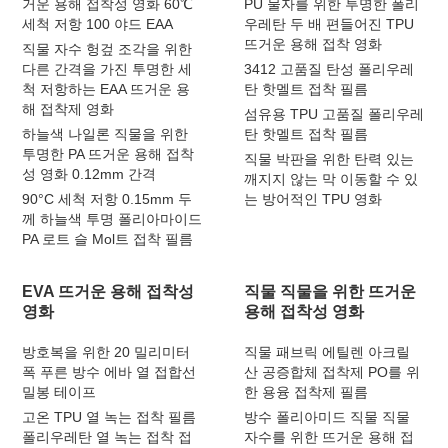
거운 용해 접착성 영화 60℃
PU 물자를 위한 투명한 폴리
세척 저항 100 야드 EAA
우레탄 두 배 편들어진 TPU
뜨거운 용해 접착 영화
직물 자수 헝겊 조각을 위한
다른 간격을 가진 투명한 세
3412 고품질 탄성 폴리우레
척 저항하는 EAA 뜨거운 용
탄 핫멜트 접착 필름
해 접착제 영화
섬유용 TPU 고품질 폴리우레
하늘색 나일론 직물을 위한
탄 핫멜트 접착 필름
투명한 PA 뜨거운 용해 접착
직물 박판을 위한 탄력 있는
성 영화 0.12mm 간격
깨지지 않는 막 이동할 수 있
90°C 세척 저항 0.15mm 두
는 방어적인 TPU 영화
께 하늘색 투명 폴리아마이드
PA 로트 슬 Mol트 접착 필름
EVA 뜨거운 용해 접착성
직물 직물을 위한 뜨거운
영화
용해 접착성 영화
방호복을 위한 20 밀리미터
직물 패브릭 에틸렌 아크릴
폭 푸른 방수 에바 열 접합선
산 공증합체 접착제 PO를 위
밀봉 테이프
한 용융 접착제 필름
고온 TPU 열 녹는 접착 필름
방수 폴리아미드 직물 직물
폴리우레탄 열 녹는 접착 접
자수를 위한 뜨거운 용해 접