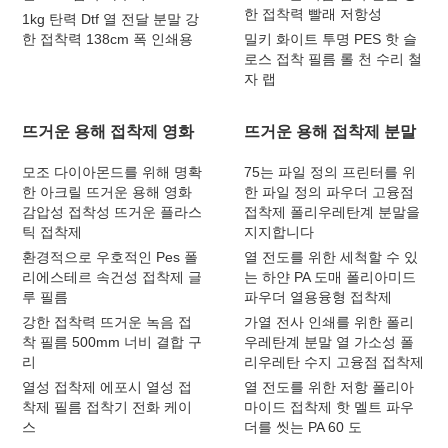
한 접착력 빨래 저항성
1kg 탄력 Dtf 열 전달 분말 강
한 접착력 138cm 폭 인쇄용
밀키 화이트 투명 PES 핫 슬
로스 접착 필름 롤 천 수리 철
자 랩
뜨거운 용해 접착제 영화
뜨거운 용해 접착제 분말
모조 다이아몬드를 위해 명확
75는 파일 정의 프린터를 위
한 아크릴 뜨거운 용해 영화
한 파일 정의 파우더 고융점
감압성 접착성 뜨거운 플라스
접착제 폴리우레탄계 분말을
틱 접착제
지지합니다
환경적으로 우호적인 Pes 폴
열 전도를 위한 세척할 수 있
리에스테르 속건성 접착제 글
는 하얀 PA 도매 폴리아미드
루 필름
파우더 열용융형 접착제
강한 접착력 뜨거운 녹음 접
가열 전사 인쇄를 위한 폴리
착 필름 500mm 너비 결합 구
우레탄계 분말 열 가소성 폴
리
리우레탄 수지 고융점 접착제
열성 접착제 에포시 열성 접
열 전도를 위한 저항 폴리아
착제 필름 접착기 전화 케이
마이드 접착제 핫 멜트 파우
스
더를 씻는 PA 60 도