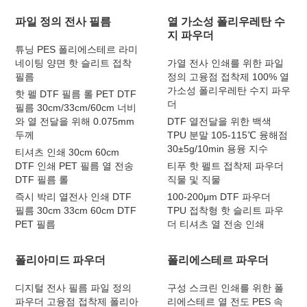
파일 정의 전사 필름
열 가소성 폴리우레탄 수
지 파우더
튜닝 PES 폴리에스테르 라미
네이팅 양면 핫 슬리트 접착
가열 전사 인쇄를 위한 파일
필름
정의 고융점 접착제 100% 열
가소성 폴리우레탄 수지 파우
핫 펠 DTF 필름 롤 PET DTF
더
필름 30cm/33cm/60cm 너비
와 열 전달을 위해 0.075mm
DTF 열전달을 위한 백색
두께
TPU 분말 105-115℃ 융해점
30±5g/10min 용융 지수
티셔츠 인쇄 30cm 60cm
DTF 인쇄 PET 필름 열 전송
티푸 핫 펠트 접착제 파우더
DTF 필름 롤
직물 및 직물
즉시 박리 열전사 인쇄 DTF
100-200μm DTF 파우더
필름 30cm 33cm 60cm DTF
TPU 접착형 핫 슬리트 파우
PET 필름
더 티셔츠 열 전송 인쇄
폴리아미드 파우더
폴리에스테르 파우더
디지털 전사 필름 파일 정의
구성 스크린 인쇄를 위한 폴
파우더 고융점 접착제 폴리아
리에스테르 열 전도 PES 속