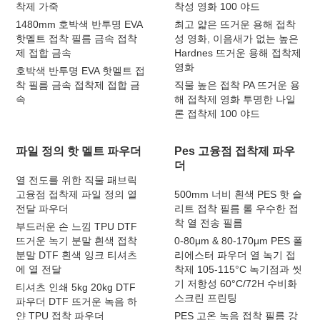
착제 가죽
착성 영화 100 야드
1480mm 호박색 반투명 ​​EVA
최고 얇은 뜨거운 용해 접착
핫멜트 접착 필름 금속 접착
성 영화, 이음새가 없는 높은
제 접합 금속
Hardnes 뜨거운 용해 접착제
영화
호박색 반투명 ​​EVA 핫멜트 접
착 필름 금속 접착제 접합 금
직물 높은 접착 PA 뜨거운 용
속
해 접착제 영화 투명한 나일
론 접착제 100 야드
파일 정의 핫 멜트 파우더
Pes 고융점 접착제 파우
더
열 전도를 위한 직물 패브릭
고융점 접착제 파일 정의 열
500mm 너비 흰색 PES 핫 슬
전달 파우더
리트 접착 필름 롤 우수한 접
착 열 전송 필름
부드러운 손 느낌 TPU DTF
뜨거운 녹기 분말 흰색 접착
0-80μm & 80-170μm PES 폴
분말 DTF 흰색 잉크 티셔츠
리에스터 파우더 열 녹기 접
에 열 전달
착제 105-115°C 녹기점과 씻
기 저항성 60°C/72H 수비화
티셔츠 인쇄 5kg 20kg DTF
스크린 프린팅
파우더 DTF 뜨거운 녹음 하
얀 TPU 접착 파우더
PES 고온 녹음 접착 필름 강