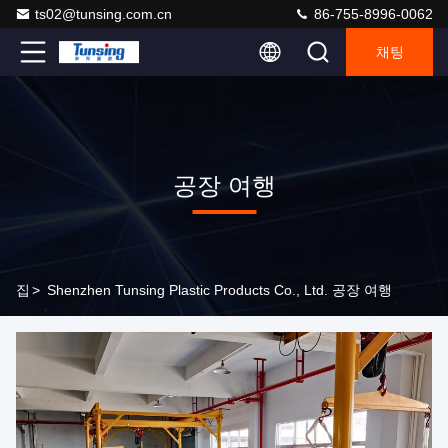
ts02@tunsing.com.cn
86-755-8996-0062
채팅
공장 여행
집
>
Shenzhen Tunsing Plastic Products Co., Ltd. 공장 여행