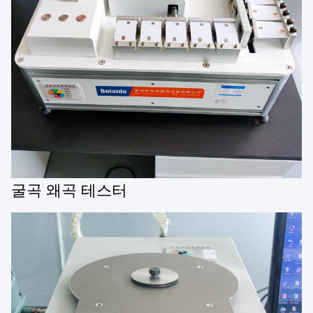
굴곡 왜곡 테스터