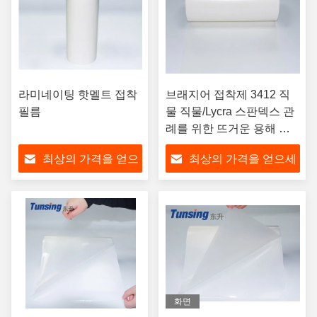
라미네이팅 핫멜트 접착
브래지어 접착제 3412 직
필름
물 직물/Lycra 스판덱스 관
례를 위한 뜨거운 용해 접
착성 영화
최상의 가격을 얻으
최상의 가격을 얻으세
세요
요
화면