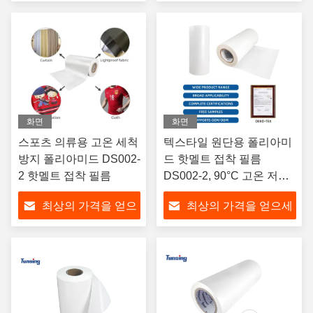
세요
요
화면
화면
스포츠 의류용 고온 세척
텍스타일 원단용 폴리아미
방지 폴리아미드 DS002-
드 핫멜트 접착 필름
2 핫멜트 접착 필름
DS002-2, 90°C 고온 저항
성 폴리아미드, 자수용
최상의 가격을 얻으
최상의 가격을 얻으세
세요
요