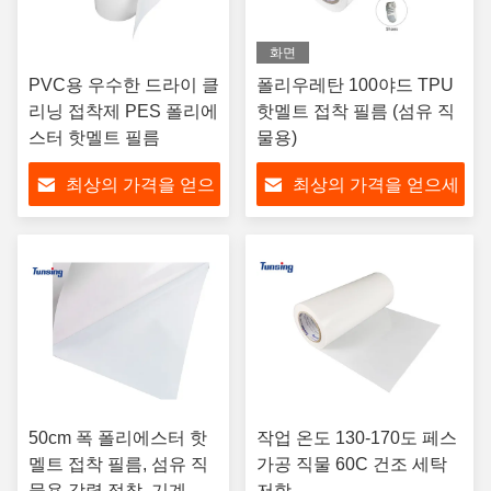
화면
PVC용 우수한 드라이 클
폴리우레탄 100야드 TPU
리닝 접착제 PES 폴리에
핫멜트 접착 필름 (섬유 직
스터 핫멜트 필름
물용)
최상의 가격을 얻으
최상의 가격을 얻으세
세요
요
50cm 폭 폴리에스터 핫
작업 온도 130-170도 페스
멜트 접착 필름, 섬유 직
가공 직물 60C 건조 세탁
물용 강력 접착, 기계 몰
저항