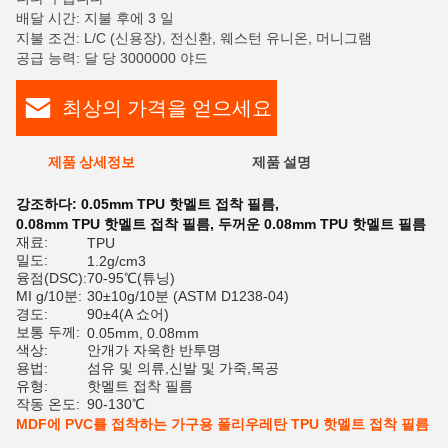
배달 시간: 지불 후에 3 일
지불 조건: L/C (신용장), 전신환, 웨스턴 유니온, 머니그램
공급 능력: 달 당 3000000 야드
최상의 가격을 얻으세요
제품 상세정보
제품 설명
평
강조하다:
0.05mm TPU 핫멜트 접착 필름
,
0.08mm TPU 핫멜트 접착 필름
,
두꺼운 0.08mm TPU 핫멜트 필름
재료:
TPU
밀도:
1.2g/cm3
융점(DSC):
70-95℃(튜닝)
MI g/10분:
30±10g/10분 (ASTM D1238-04)
경도:
90±4(A 쇼어)
보통 두께:
0.05mm, 0.08mm
색상:
안개가 자욱한 반투명
용법:
섬유 및 의류,신발 및 가죽,목공
유형:
핫멜트 접착 필름
작동 온도:
90-130℃
MDF에 PVC를 접착하는 가구용 폴리우레탄 TPU 핫멜트 접착 필름