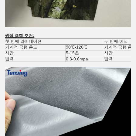
권장 결합 조건:
첫 번째 라미네이션
두 번째 이식
기계적 금형 온도
90℃-120℃
기계적 금형 온
시간
5-15초
시간
압력
압력
0.3-0.6mpa