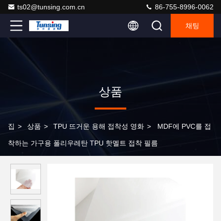
ts02@tunsing.com.cn
86-755-8996-0062
채팅
상품
집
>
상품
>
TPU 뜨거운 용해 접착성 영화
>
MDF에 PVC를 접
착하는 가구용 폴리우레탄 TPU 핫멜트 접착 필름