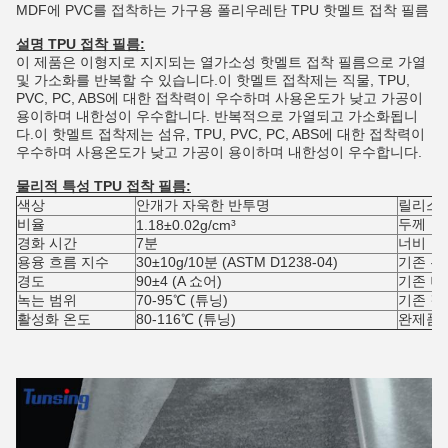
MDF에 PVC를 접착하는 가구용 폴리우레탄 TPU 핫멜트 접착 필름
설명
TPU 접착 필름
:
이 제품은 이형지로 지지되는 열가소성 핫멜트 접착 필름으로 가열
및 가소화를 반복할 수 있습니다.이 핫멜트 접착제는 직물, TPU,
PVC, PC, ABS에 대한 접착력이 우수하며 사용온도가 낮고 가공이
용이하며 내한성이 우수합니다. 반복적으로 가열되고 가소화됩니
다.이 핫멜트 접착제는 섬유, TPU, PVC, PC, ABS에 대한 접착력이
우수하며 사용온도가 낮고 가공이 용이하며 내한성이 우수합니다.
물리적 특성
TPU 접착 필름:
색상
안개가 자욱한 반투명
릴리스 
비율
두께
1.18±0.02g/cm³
경화 시간
7분
너비
용융 흐름 지수
30±10g/10분 (ASTM D1238-04)
기존 두
경도
90±4 (A 쇼어)
기존 너
녹는 범위
70-95℃ (튜닝)
기존 길
활성화 온도
80-116℃ (튜닝)
완제품