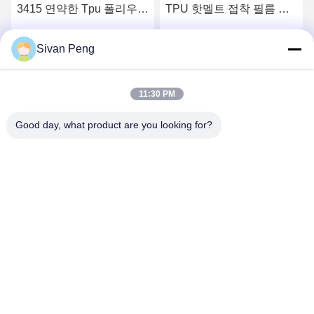
3415 연약한 Tpu 폴리우레
TPU 핫멜트 접착 필름 제
탄 뜨거운 용해 접착성 Tpu
조업체
필름
Sivan Peng
요
최상의 가격을 얻으세요
최상의 가격을 얻으세요
11:30 PM
Good day, what product are you looking for?
Shenzhen Tunsing Plastic Products Co., Ltd.
ts02@tunsing.com.cn
86-755-8996-0062
툰싱 공업 지구, 28 번 엑스아스티안 마을, 롱스티안 거리,
핑산 지구, 선전 도시, 광동 지방, 중국