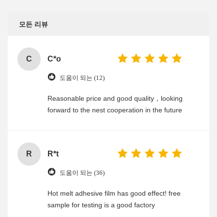
모든 리뷰
C
C*o
도움이 되는 (12)
Reasonable price and good quality，looking
forward to the nest cooperation in the future
R
R*t
도움이 되는 (36)
Hot melt adhesive film has good effect! free
sample for testing is a good factory