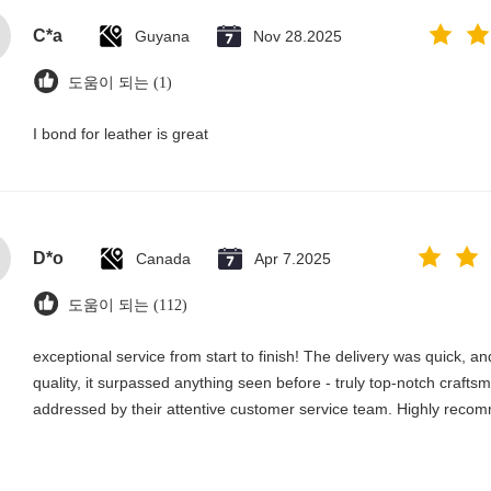
C*a
Guyana
Nov 28.2025
도움이 되는 (1)
I bond for leather is great
D*o
Canada
Apr 7.2025
도움이 되는 (112)
exceptional service from start to finish! The delivery was quick, 
quality, it surpassed anything seen before - truly top-notch craft
addressed by their attentive customer service team. Highly reco