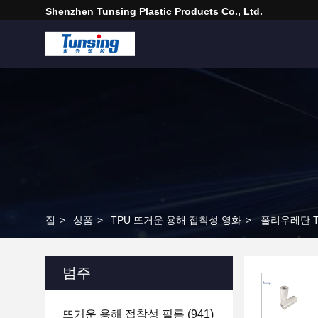
Shenzhen Tunsing Plastic Products Co., Ltd.
집
>
상품
>
TPU 뜨거운 용해 접착성 영화
>
폴리우레탄 T
범주
뜨거운 용해 접착성 필름
(941)