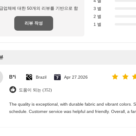
4 별
급업체에 대한 50개의 리뷰를 기반으로 함
3 별
2 별
리뷰 작성
1 별
뷰
B*i
Brazil
Apr 27.2026
도움이 되는 (352)
The quality is exceptional, with durable fabric and vibrant colors.
schedule. Customer service was helpful and friendly. Overall, a fa