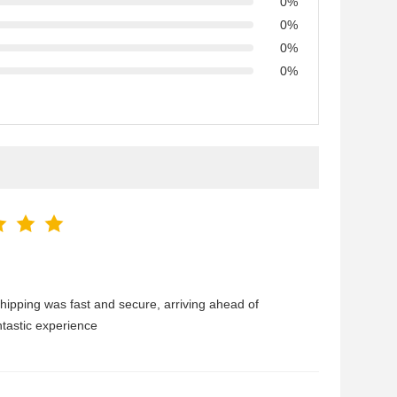
0%
0%
0%
0%
 Shipping was fast and secure, arriving ahead of
ntastic experience