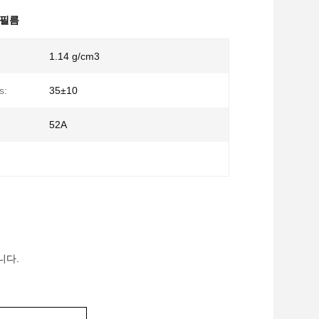
 필름
1.14 g/cm3
s:
35±10
52A
니다.