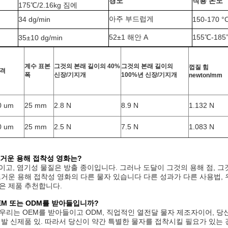
경도
작용 온도
175℃/2.16kg 짐에
아주 부드럽게
34 dg/min
150-170 °
52±1 해안 A
155℃-18
35±10 dg/min
계수 표본
그것의 본래 길이의 40%
그것의 본래 길이의
껍질 힘
격
폭
신장/기지개
100%년 신장/기지개
newton/mm
0 um
25 mm
2.8 N
8.9 N
1.132 N
0 um
25 mm
2.5 N
7.5 N
1.083 N
거운 용해 접착성 영화는?
화이고, 염기성 물질은 방출 종이입니다. 그러나 도달이 그것의 용해 점, 
뜨거운 용해 접착성 영화의 다른 물자 있습니다 다른 성과가 다른 사용법, 
은 제품 추천합니다.
EM 또는 ODM를 받아들입니까?
리는 OEM를 받아들이고 ODM, 직업적인 열전달 물자 제조자이어, 당신을 원조하
개발 신제품 있. 따라서 당신이 약간 특별한 물자를 접착시킬 필요가 있는 