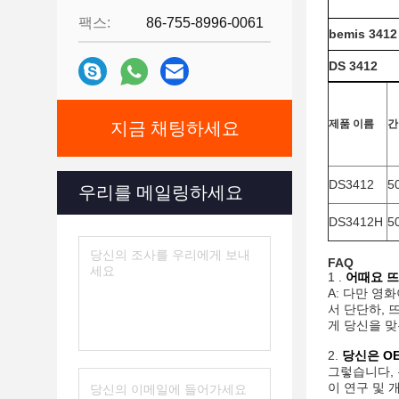
팩스:
86-755-8996-0061
bemis 3412
DS 3412
제품 이름
간
지금 채팅하세요
DS3412
5
우리를 메일링하세요
DS3412H
5
FAQ
1 .
어때요 뜨
A: 다만 영
서 단단하, 
게 당신을 맞
2.
당신은 O
그렇습니다, 우
이 연구 및 