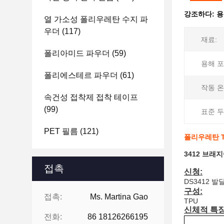
강조하다:
용
열 가소성 폴리우레탄 수지 파
우더
(117)
재료:
폴리아미드 파우더
(59)
용해 포
폴리에스테르 파우더
(61)
작동 온
속건성 접착제 접착 테이프
(99)
표준 두
PET 필름
(121)
폴리우레탄 T
3412 브래
접촉
신청:
DS3412 
구성:
접촉:
Ms. Martina Gao
TPU
신체적 특징 
전화:
86 18126266195