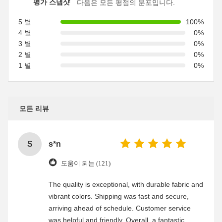
평가 스냅샷
다음은 모든 평점의 분포입니다.
5 별
100%
4 별
0%
3 별
0%
2 별
0%
1 별
0%
모든 리뷰
S
s*n
도움이 되는 (121)
The quality is exceptional, with durable fabric and
vibrant colors. Shipping was fast and secure,
arriving ahead of schedule. Customer service
was helpful and friendly. Overall, a fantastic