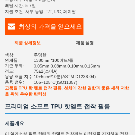
배달 시간: 5-7일
지불 조건: 서부 동맹, T/T, L/C, 페이팔
최상의 가격을 얻으세요
제품 상세정보
제품 설명
평
색상:
투명한
완제품:
1380mm*100야드/롤
기존 두께:
0.05mm,0.08mm,0.10mm,0.15mm
경도:
75±2(쇼어A)
용융 흐름 지수:
10±5cm³/10분(ASTM D1238-04)
용융 범위:
105~125°C(ISO11357)
고품질 TPU 핫 펠트 접착 필름, 천체에 강한 결합과 좋은 세척 저항
을 위해 우수한 탄력성
프리미엄 소프트 TPU 핫멜트 접착 필름
제품개요
이 열가소성 필름 형태의 핫멜트 접착제는 이형지를 지지하며 접착