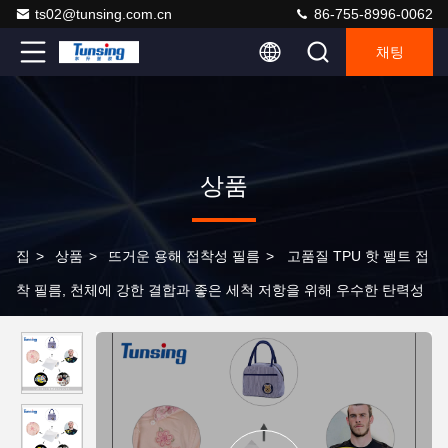
ts02@tunsing.com.cn
86-755-8996-0062
채팅
상품
집
>
상품
>
뜨거운 용해 접착성 필름
>
고품질 TPU 핫 펠트 접
착 필름, 천체에 강한 결합과 좋은 세척 저항을 위해 우수한 탄력성