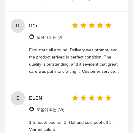
experience
D
D*a
도움이 되는 (8)
Five stars all around! Delivery was prompt, and
the product arrived in perfect condition. The
quality is outstanding, and it sevident that great
care was put into crafting it. Customer service
was friendly and efficient, ensuring a smooth and
enjoyable shopping experience.
E
ELEN
도움이 되는 (30)
1.Smooth peel-off 2- Hot and cold peel-off 3-
Vibrant colors