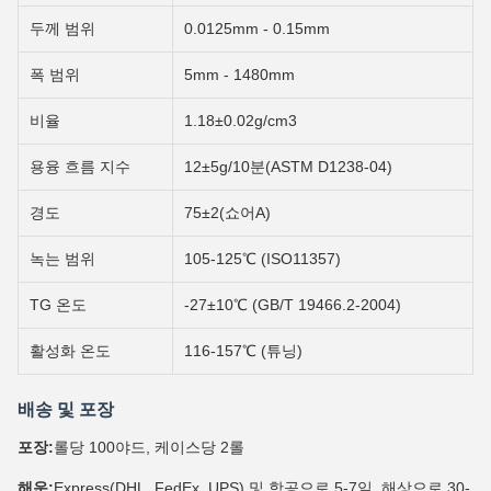
두께 범위
0.0125mm - 0.15mm
폭 범위
5mm - 1480mm
비율
1.18±0.02g/cm3
용융 흐름 지수
12±5g/10분(ASTM D1238-04)
경도
75±2(쇼어A)
녹는 범위
105-125℃ (ISO11357)
TG 온도
-27±10℃ (GB/T 19466.2-2004)
활성화 온도
116-157℃ (튜닝)
배송 및 포장
포장:
롤당 100야드, 케이스당 2롤
해운:
Express(DHL, FedEx, UPS) 및 항공으로 5-7일, 해상으로 30-