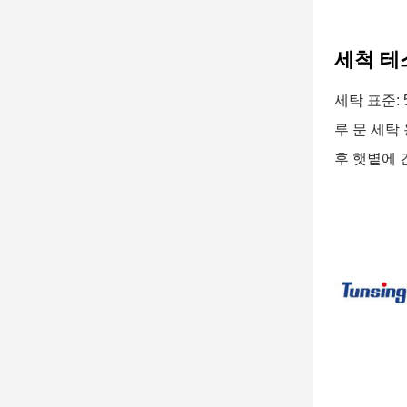
세척 테
세탁 표준:
루 문 세탁 
후 햇볕에 