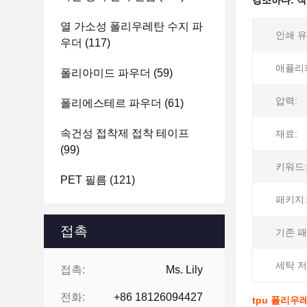
강조하다:
직
열 가소성 폴리우레탄 수지 파
인쇄 유
우더
(117)
애플리케
폴리아미드 파우더
(59)
압력:
폴리에스테르 파우더
(61)
속건성 접착제 접착 테이프
재료:
(99)
키워드:
PET 필름
(121)
패키지:
접촉
기존 패
세탁 저
접촉:
Ms. Lily
전화:
+86 18126094427
tpu 폴리우