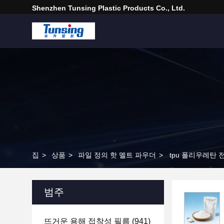
Shenzhen Tunsing Plastic Products Co., Ltd.
집
>
상품
>
파일 정의 핫 멜트 파우더
>
tpu 폴리우레탄 
범주
뜨거운 용해 접착성 필름
(941)