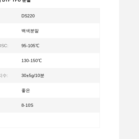
 DTF TPU 분말
DS220
백색분말
SC:
95-105℃
130-150℃
지수:
30±5g/10분
좋은
8-10S