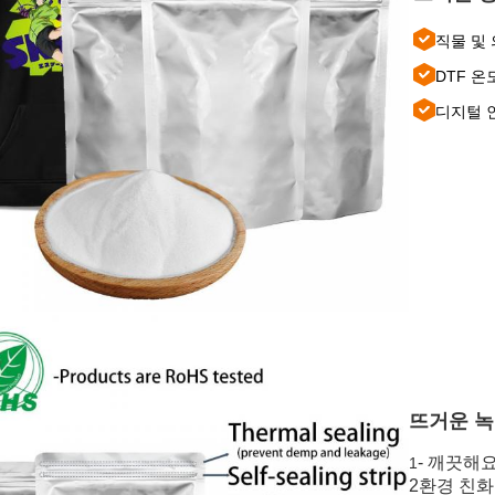
직물 및
DTF 온
디지털 
뜨거운 녹
- 깨끗해
1
2환경 친