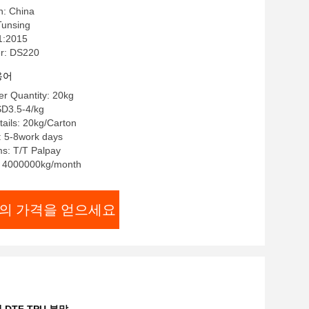
n: China
nsing
:2015
r: DS220
용어
r Quantity: 20kg
3.5-4/kg
ails: 20kg/Carton
: 5-8work days
s: T/T Palpay
y: 4000000kg/month
의 가격을 얻으세요