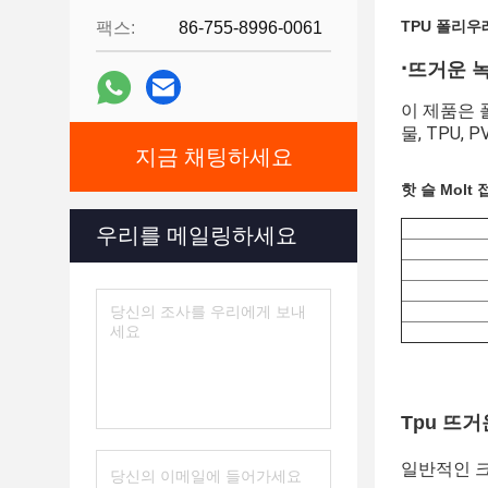
TPU 폴리우
팩스:
86-755-8996-0061
∙
뜨거운 녹
이 제품은 
물, TPU,
지금 채팅하세요
핫 슬 Mol
우리를 메일링하세요
Tpu 뜨
일반적인 크기: 