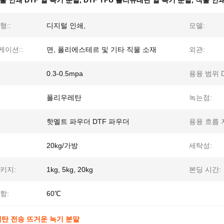
물 인쇄 DTF 열 녹기 분말
,
DTF TPU 폴리유레탄 열 녹기 분말
,
직물 인쇄
형::
디지털 인쇄,
모델:
이션::
면, 폴리에스테르 및 기타 직물 소재
외관:
0.3-0.5mpa
용융 범위 D
폴리우레탄
녹는점:
핫멜트 파우더 DTF 파우더
용융 흐름 
20kg/가방
세탁성:
키지:
1kg, 5kg, 20kg
본딩 시간:
항:
60℃
레탄 전송 뜨거운 녹기 분말