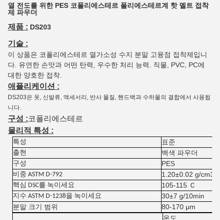
열 전도를 위한 PES 코폴리에스테르 폴리에스테르계 핫 멜트 접착
제 파우더
제품 :
DS203
기술 :
이 상품은 코폴리에스테르 열가소성 수지 분말 고융점 접착제입니
다. 유연한 손맛과 어떤 탄력, 우수한 처리 능력. 직물, PVC, PC에
대한 양호한 접착.
애플리케이션 :
DS203은 옷, 신발류, 액세서리, 반사 물질, 핸드백과 수하물의 결합에서 사용됩
니다.
구성 :
코폴리에스테르
물리적 특성 :
표준
특성
백색 파우더
출현
PES
구성
1.20±0.02 g/cm3
비중
ASTM D-792
105-115 Ｃ
핵심
DSC를 녹이세요
30±7 g/10min
지수
ASTM D-1238을 녹이세요
분말 크기 범위
80-170 μm
온도