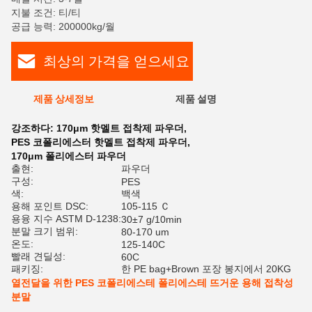
지불 조건: 티/티
공급 능력: 200000kg/월
최상의 가격을 얻으세요
제품 상세정보
제품 설명
평
강조하다:
170μm 핫멜트 접착제 파우더
,
PES 코폴리에스터 핫멜트 접착제 파우더
,
170μm 폴리에스터 파우더
출현:
파우더
구성:
PES
색:
백색
용해 포인트 DSC:
105-115 Ｃ
용융 지수 ASTM D-1238:
30±7 g/10min
분말 크기 범위:
80-170 um
온도:
125-140C
빨래 견딜성:
60C
패키징:
한 PE bag+Brown 포장 봉지에서 20KG
열전달을 위한 PES 코폴리에스테 폴리에스테 뜨거운 용해 접착성
분말