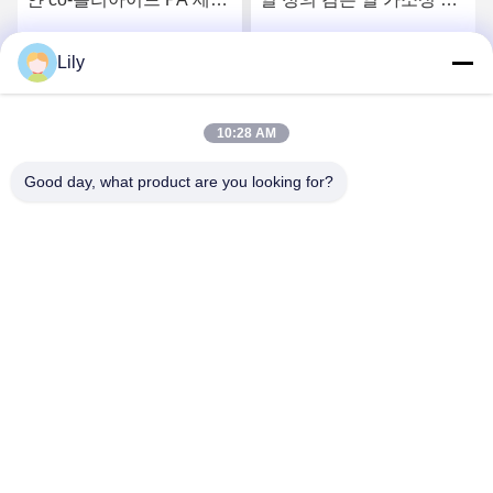
할 수 있는 핫 멜트 파우더
리우레탄 수지 폴리우레탄
고융점 접착제 파우더
Lily
요
최상의 가격을 얻으세요
최상의 가격을 얻으세요
10:28 AM
Good day, what product are you looking for?
Shenzhen Tunsing Plastic Products Co., Ltd.
ts02@tunsing.com.cn
86-755-8996-0062
툰싱 공업 지구, 28 번 엑스아스티안 마을, 롱스티안 거리,
핑산 지구, 선전 도시, 광동 지방, 중국