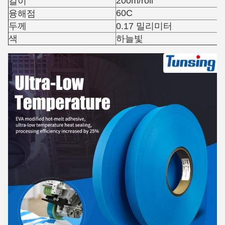
200m/roll
길이
60C
융해점
두께
0.17 밀리미터
색
하늘빛