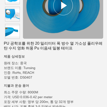
PU 공학포를 위한 20 밀리미터 폭 방수 열 가소성 폴리우레
탄 수지 영화 허풍 Pu 이음새 밀봉 테이프
제품 상세정보
원래 장소: 중국
브랜드 이름: Tunsing
인증: RoHs, REACH
모델 번호: DS0407
지불과 운송 용어
최소 주문 수량: 8000M
가격: USD 0.036-0.42 per meter
포장 세부 사항: 명부 당 200m, 통 당 32개 명부
배달 시간: 지불 후에 3-5 일에서 발송하는