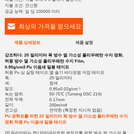
지불 조건: 전신환
공급 능력: 일 당 100000 미터
최상의 가격을 얻으세요
제품 상세정보
제품 설명
평
강조하다:
20 밀리미터 폭 방수 열 가소성 폴리우레탄 수지 영화
,
허풍 방수 열 가소성 폴리우레탄 수지 Film
,
0.95g/cm3 Pu 이음새 밀봉 테이프
허풍 Pu 심 실링 테이프:
열 솔기 바다표범 어업 테이프
폭:
20 밀리미터
색:
청색
밀도:
0.95±0.02g/cm ³
녹는 범위:
50-75℃ (Tunsing DSC 214)
전체 두께:
0.17mm
길이:
200m/roll
견고성:
연약한 (특정한 지시자 없음)
PU 공학포를 위한 20 밀리미터 폭 방수 열 가소성 폴리우레탄 수지
영화 허풍 Pu 이음새 밀봉 테이프
20 밀리미터는 PU 라미네이트된 부직포를 위한 방수 열 가소성 폴