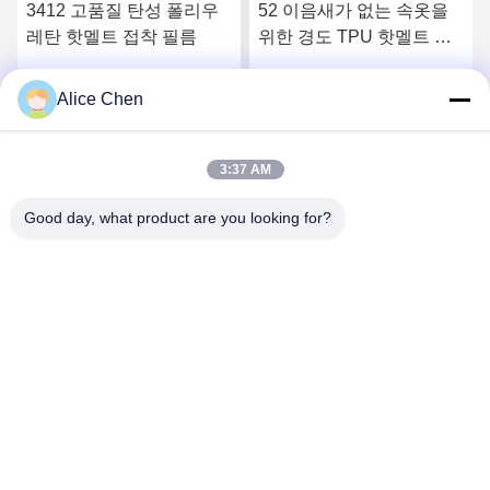
52 이음새가 없는 속옷을
금속 및 직물 접합을 위한
위한 경도 TPU 핫멜트 접
저온 EVA 핫멜트 접착 필
착 필름을 쇼어
름
Alice Chen
세요
최상의 가격을 얻으세요
최상의 가격을 얻으세요
3:37 AM
Good day, what product are you looking for?
Shenzhen Tunsing Plastic Products Co., Ltd.
ts02@tunsing.com.cn
86-755-8996-0062
툰싱 공업 지구, 28 번 엑스아스티안 마을, 롱스티안 거리,
핑산 지구, 선전 도시, 광동 지방, 중국