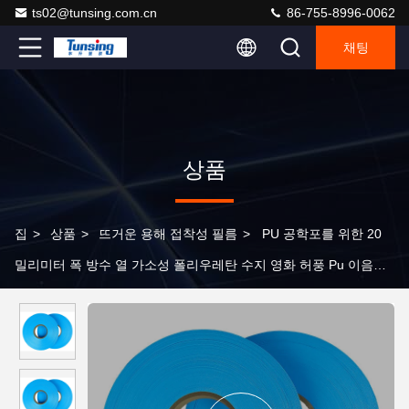
ts02@tunsing.com.cn
86-755-8996-0062
채팅
상품
집
>
상품
>
뜨거운 용해 접착성 필름
>
PU 공학포를 위한 20
밀리미터 폭 방수 열 가소성 폴리우레탄 수지 영화 허풍 Pu 이음새
밀봉 테이프