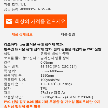
지불 조건: T/T,
공급 능력: 400000Yards/Month
최상의 가격을 얻으세요
제품 상세정보
제품 설명
평
강조하다:
tpu 뜨거운 용해 접착제 영화
,
반투명 뜨거운 용해 접착제 영화
,
접착 필름을 예감하는 PVC 신발
색깔:
유백색 백색 반투명
보호를 풀어 놓으십시오:
글라신지 방출 종이
간격:
0.05mm
녹는 범위:
55-75C (툰싱 DSC 214)
폭 범위:
5mm-1480mm
전통적인 폭:
1380mm
전통적인 길이:
100yards/roll
활성화 온도:
125-150℃ (Tunsing)
물자:
TPU
경도:
97±3 (버팀목 A)
유동성 색인:
37±10g/10mins (ASTM D1238-04)
PVC 신발 징조 0.05 밀리미터 투명한 열 가소성 폴리우레탄 수지
속건성 접착제 글루 필름