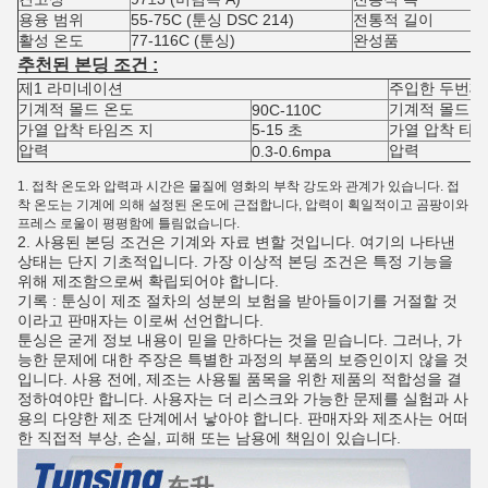
용융 범위
55-75C (툰싱 DSC 214)
전통적 길이
활성 온도
77-116C (툰싱)
완성품
추천된 본딩 조건 :
제1 라미네이션
주입한 두번째
기계적 몰드 온도
기계적 몰드 
90C-110C
가열 압착 타임즈 지
5-15 초
가열 압착 타임
압력
압력
0.3-0.6mpa
1. 접착 온도와 압력과 시간은 물질에 영화의 부착 강도와 관계가 있습니다. 접
착 온도는 기계에 의해 설정된 온도에 근접합니다, 압력이 획일적이고 곰팡이와
프레스 로울이 평평함에 틀림없습니다.
2. 사용된 본딩 조건은 기계와 자료 변할 것입니다. 여기의 나타낸
상태는 단지 기초적입니다. 가장 이상적 본딩 조건은 특정 기능을
위해 제조함으로써 확립되어야 합니다.
기록 : 툰싱이 제조 절차의 성분의 보험을 받아들이기를 거절할 것
이라고 판매자는 이로써 선언합니다.
툰싱은 굳게 정보 내용이 믿을 만하다는 것을 믿습니다. 그러나, 가
능한 문제에 대한 주장은 특별한 과정의 부품의 보증인이지 않을 것
입니다. 사용 전에, 제조는 사용될 품목을 위한 제품의 적합성을 결
정하여야만 합니다. 사용자는 더 리스크와 가능한 문제를 실험과 사
용의 다양한 제조 단계에서 낳아야 합니다. 판매자와 제조사는 어떠
한 직접적 부상, 손실, 피해 또는 남용에 책임이 있습니다.