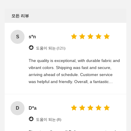
모든 리뷰
S
s*n
도움이 되는 (121)
The quality is exceptional, with durable fabric and
vibrant colors. Shipping was fast and secure,
arriving ahead of schedule. Customer service
was helpful and friendly. Overall, a fantastic
experience
D
D*a
도움이 되는 (8)