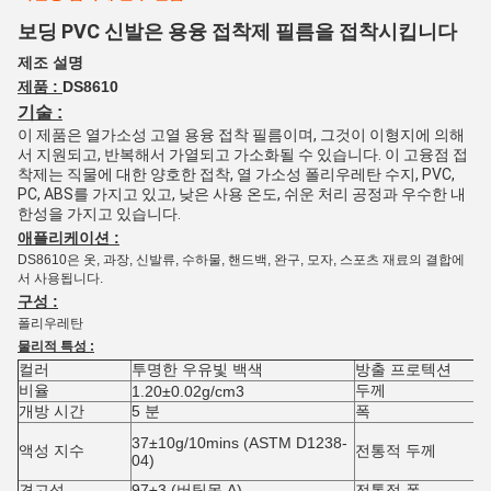
보딩 PVC 신발은 용융 접착제 필름을 접착시킵니다
제조 설명
제품 :
DS8610
기술 :
이 제품은 열가소성 고열 용융 접착 필름이며, 그것이 이형지에 의해
서 지원되고, 반복해서 가열되고 가소화될 수 있습니다. 이 고융점 접
착제는 직물에 대한 양호한 접착, 열 가소성 폴리우레탄 수지, PVC, 
PC, ABS를 가지고 있고, 낮은 사용 온도, 쉬운 처리 공정과 우수한 내
한성을 가지고 있습니다.
애플리케이션 :
DS8610은 옷, 과장, 신발류, 수하물, 핸드백, 완구, 모자, 스포츠 재료의 결합에
서 사용됩니다.
구성 :
폴리우레탄
물리적 특성 :
컬러
투명한 우유빛 백색
방출 프로텍션
비율
두께
1.20±0.02g/cm3
개방 시간
5 분
폭
37±10g/10mins (ASTM D1238-
액성 지수
전통적 두께
04)
견고성
97±3 (버팀목 A)
전통적 폭