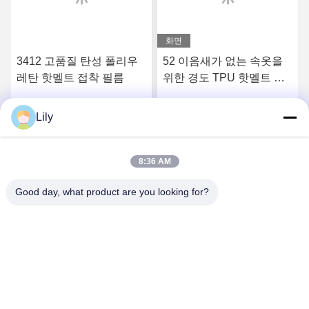
화면
3412 고품질 탄성 폴리우
52 이음새가 없는 속옷을
레탄 핫멜트 접착 필름
위한 경도 TPU 핫멜트 접
착 필름을 쇼어
Lily
요
최상의 가격을 얻으세요
최상의 가격을 얻으세요
8:36 AM
Good day, what product are you looking for?
Shenzhen Tunsing Plastic Products Co., Ltd.
ts02@tunsing.com.cn
86-755-8996-0062