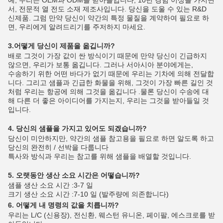
예, 우리는 OEM과 ODM을 받아들입니다, 10년 경험 이상을 가지면
서, 전문적 열 전도 소재 제조사입니다. 당신을 도울 수 있는 R&D
신제품. 그럼 만약 당신이 약간의 특정 물질을 계약하여 필요로 하
면, 우리에게 알려드리기를 주저하지 마세요.
3.어떻게 당신이 제품을 옮깁니까?
배로 그것이 가장 값이 싼 방식이기 때문에 만약 당신이 긴급하지
않으면, 우리가 보통 옮깁니다. 그러나 서아시아 분야에게는,
수송하기 위한 어떤 바다가 없기 때문에 우리는 기차에 의해 전달합
니다. 그리고 샘플과 긴급한 화물을 위해, 그것이 가장 빠른 길인 것
처럼 우리는 항공에 의해 그것을 옮깁니다 .물론 당신이 수송에 대
해 다른 더 좋은 아이디어를 가지는지, 우리는 그것을 받아들일 것
입니다.
4. 당신의 샘플을 가지고 있어도 되겠습니까?
당신이 미안하지만, 약간의 샘플 참고용을 필요로 하면 알도록 하고
당신의 완전히 / 선박을 다룹니다
특사와 방식과 우리는 참고를 위해 샘플을 배열할 것입니다.
5. 오랫동안 생산 소요 시간은 어떻습니까?
샘플 생산 소요 시간 :3-7 일
크기 생산 소요 시간 :7-10 일 (발주량에 의존합니다)
6. 어떻게 내 명령의 값을 치릅니까?
우리는 L/C (신용장), 전신환, 웨스턴 유니온, 페이팔, 에스크로를 받