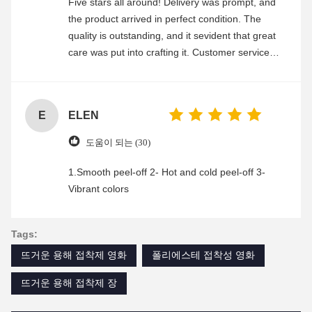
Five stars all around! Delivery was prompt, and
the product arrived in perfect condition. The
quality is outstanding, and it sevident that great
care was put into crafting it. Customer service
was friendly and efficient, ensuring a smooth and
enjoyable shopping experience.
E
ELEN
도움이 되는 (30)
1.Smooth peel-off 2- Hot and cold peel-off 3-
Vibrant colors
Tags:
뜨거운 용해 접착제 영화
폴리에스테 접착성 영화
뜨거운 용해 접착제 장