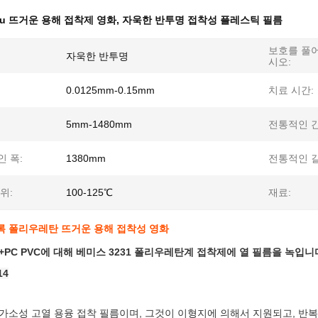
pu 뜨거운 용해 접착제 영화
,
자욱한 반투명 접착성 플레스틱 필름
보호를 풀
자욱한 반투명
시오:
0.0125mm-0.15mm
치료 시간:
5mm-1480mm
전통적인 간
 폭:
1380mm
전통적인 길
위:
100-125℃
재료:
목록 폴리우레탄 뜨거운 용해 접착성 영화
+PC PVC에 대해 베미스 3231 폴리우레탄계 접착제에 열 필름을 녹입니
14
가소성 고열 용융 접착 필름이며, 그것이 이형지에 의해서 지원되고, 반