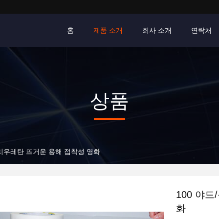
홈
제품 소개
회사 소개
연락처
상품
폴리우레탄 뜨거운 용해 접착성 영화
100 야
화