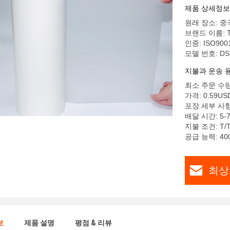
제품 상세정보
원래 장소: 중
브랜드 이름: Tu
인증: ISO9001
모델 번호: DS
지불과 운송 
최소 주문 수량:
가격: 0.59US
포장 세부 사항:
배달 시간: 5-7
지불 조건: T/T,
공급 능력: 400
최상
보
제품 설명
평점 & 리뷰