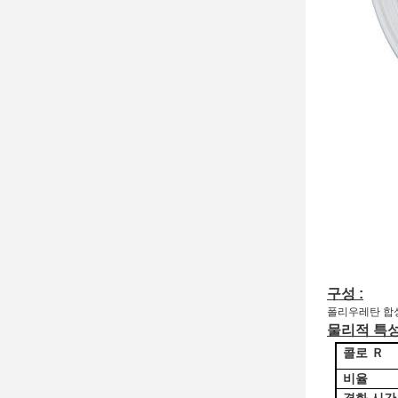
구성 :
폴리우레탄 합
물리적 특
콜로
Ｒ
비율