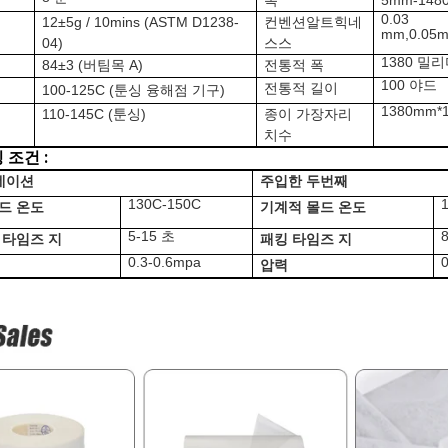
폭
5mm-148
0.03
12±5g
/ 10mins (
ASTM
D1238-
컨벤션알트힉네
mm,0.05m
04
)
스스
1380 밀
84±3 (
버팀목 A
)
전통적 폭
100 야드
전통적 길이
100-125C
(툰싱 융해점 기구
)
1380mm*10
110-145C
(
툰싱
)
종이 가장자리
치수
 조건 :
네이션
주입한 두번째
130C-150C
드 온도
기계적 몰드 온도
5-15 초
 타임즈 지
패킹 타임즈 지
0.3-0.6mpa
압력