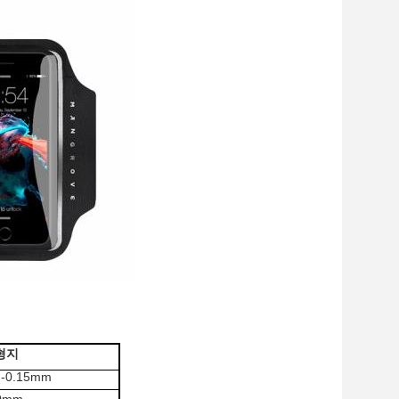
형지
-0.15mm