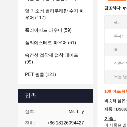
강조하다:
t
열 가소성 폴리우레탄 수지 파
우더
(117)
색:
폴리아미드 파우더
(59)
두께:
폴리에스테르 파우더
(61)
폭:
속건성 접착제 접착 테이프
(99)
전통적인
PET 필름
(121)
녹는 범
100 야드/
접촉
비슷하 섬유 
제품 :
DS86
접촉:
Ms. Lily
기술 :
전화:
+86 18126094427
이 제품은 열