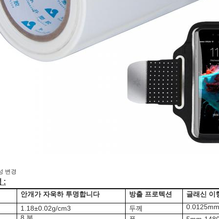
성 변경
성
:
안개가 자욱하 투명합니다
방출 프로텍션
글래신 이
0.0125mm
1.18±0.02g/cm3
두께
8 분