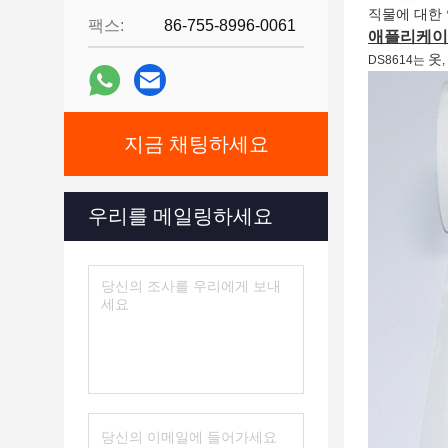
직물에 대한 
팩스:
86-755-8996-0061
애플리케이션
옷
DS8614는
지금 채팅하세요
우리를 메일링하세요