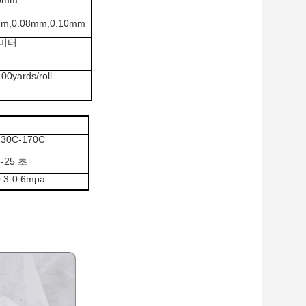
0mm
m,0.08mm,0.10mm
리미터
0yards/roll
130C-170C
8-25 초
0.3-0.6mpa