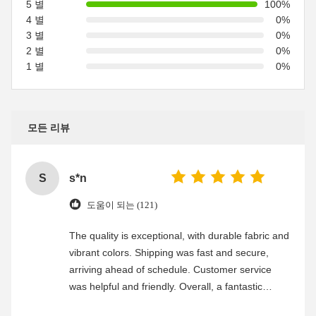
5 별
100%
4 별
0%
3 별
0%
2 별
0%
1 별
0%
모든 리뷰
S
s*n
도움이 되는 (121)
The quality is exceptional, with durable fabric and
vibrant colors. Shipping was fast and secure,
arriving ahead of schedule. Customer service
was helpful and friendly. Overall, a fantastic
experience