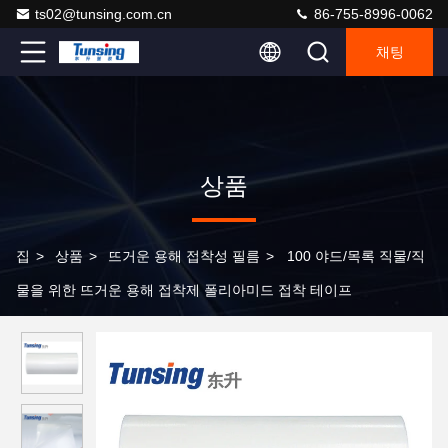
ts02@tunsing.com.cn
86-755-8996-0062
채팅
상품
집
>
상품
>
뜨거운 용해 접착성 필름
>
100 야드/목록 직물/직
물을 위한 뜨거운 용해 접착제 폴리아미드 접착 테이프