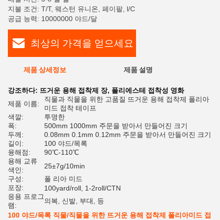
지불 조건: T/T, 웨스턴 유니온, 페이팔, l/C
공급 능력: 10000000 야드/달
최상의 가격을 얻으세요
제품 상세정보
제품 설명
평
강조하다:
뜨거운 용해 접착제 장
,
폴리에스테 접착성 영화
직물과 직물을 위한 고품질 뜨거운 용해 접착제 폴리아
제품 이름:
미드 접착 테이프
색깔:
투명한
폭:
500mm 1000mm 주문을 받아서 만들어진 크기
두께:
0.08mm 0.1mm 0.12mm 주문을 받아서 만들어진 크기
길이:
100 야드/목록
융해점:
90℃-110℃
용해 교류
25±7g/10min
색인:
구성:
폴 리아 미드
포장:
100yard/roll, 1-2roll/CTN
응용 프로그
의복, 신발, 부대, 등
램:
100 야드/목록 직물/직물을 위한 뜨거운 용해 접착제 폴리아미드 접