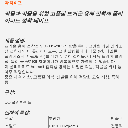
착 테이프
직물과 직물을 위한 고품질 뜨거운 용해 접착제 폴리
아미드 접착 테이프
제품 설명:
뜨거운 용해 접착성 영화 DS2405가 방출 종이, 그것을 가진 열가소
성 접착제인 이 폴리아미드는, 그것 실행합니다 직물 (면, 나일론,
폴리에스테, 아크릴 산)를 위한 우수한 접착을,
이 제품 드라이 클리
닝, 특히 물 씻기에 저항합니다
반복적으로 가열될 수 있습니다
.
이 폴리아미드 hotmelt 접착성 영화는 나일론 직물, 직물을 위해 등
아주 적당합니다.
좋은 세척 저항, 고품질 의복, 신발을 위해 적당한 고열 저항, 특히,
등.
구성:
CO 폴리아미드
신체적 특징:
색깔
투명한
방출 강선
조밀도
전통적인
1.09±0.02g/cm3