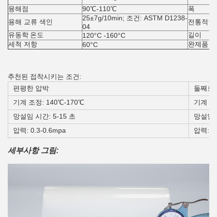
융해점
90℃-110℃
폭
25±7g/10min; 조건: ASTM D1238-
용해 교류 색인
전통적인
04
유동학 온도
길이
120°C -160°C
세척 저항
완제품 
60°C
추천된 접착시키는 조건:
편평한 압박
둘째로 
기계 조정: 140℃-170℃
기계 조정
망설임 시간: 5-15 초
망설임 시
압력: 0.3-0.6mpa
압력: 0.
세부사항 그림: