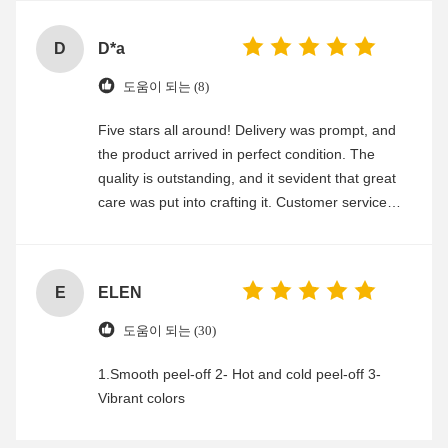
D
D*a
도움이 되는 (8)
Five stars all around! Delivery was prompt, and
the product arrived in perfect condition. The
quality is outstanding, and it sevident that great
care was put into crafting it. Customer service
was friendly and efficient, ensuring a smooth and
enjoyable shopping experience.
E
ELEN
도움이 되는 (30)
1.Smooth peel-off 2- Hot and cold peel-off 3-
Vibrant colors