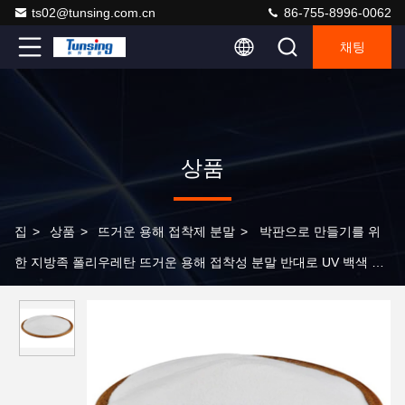
ts02@tunsing.com.cn
86-755-8996-0062
채팅
상품
집
>
상품
>
뜨거운 용해 접착제 분말
>
박판으로 만들기를 위
한 지방족 폴리우레탄 뜨거운 용해 접착성 분말 반대로 UV 백색 색
깔