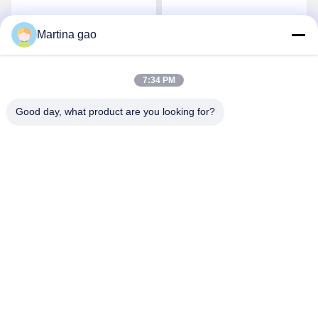
할 수 있는 핫 멜트 파우더
리우레탄 수지 폴리우레탄
고융점 접착제 파우더
Martina gao
요
최상의 가격을 얻으세요
최상의 가격을 얻으세요
7:34 PM
Good day, what product are you looking for?
Shenzhen Tunsing Plastic Products Co., Ltd.
ts02@tunsing.com.cn
86-755-8996-0062
툰싱 공업 지구, 28 번 엑스아스티안 마을, 롱스티안 거리,
핑산 지구, 선전 도시, 광동 지방, 중국