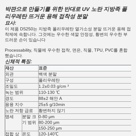
박판으로 만들기를 위한 반대로 UV 노란 지방족 폴
리우레탄 뜨거운 용해 접착성 분말
묘사:
이 제품 DS250는 지방족 폴리우레탄 열가소성 분말 뜨거운 용해 접
착제에 속합니다. 그것에는 우수한 색깔 안정성, 황변의 우수한 부
드러운 손이 있습니다
Processability, 직물에 우수한 접착, 면은, 직물, TPU, PVC를 혼합
했습니다.
신체적 특징:
재산
표준
외관
백색 분말
구성
폴리우레탄
조밀도
1.2±0.03 g/cm ³
녹는 범위
110-130 ℃
경도
88±2 해안 A
용융 지수
25±5 g/10min
노란 저항 급료
황변하지 않기
명세
분말 크
0-80 μm
기 범위
80-200 μm
150-250 μm
접합 상
온도
120-140℃