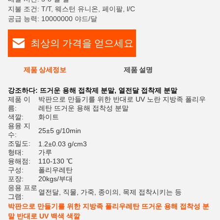
지불 조건: T/T, 웨스턴 유니온, 페이팔, l/C
공급 능력: 10000000 야드/달
최상의 가격을 얻으세요
제품 상세정보
제품 설명
평
강조하다:
뜨거운 용해 접착제 분말
,
열전달 접착제 분말
제품 이
박판으로 만들기를 위한 반대로 UV 노란 지방족 폴리우
름:
레탄 뜨거운 용해 접착성 분말
색깔:
화이트
용융 지
25±5 g/10min
수:
조밀도:
1.2±0.03 g/cm3
형태:
가루
융해점:
110-130 ℃
구성:
폴리우레탄
포장:
20kgs/부대
응용 프로
열전달, 직물, 가죽, 종이의, 목제 접착시키는 등
그램:
박판으로 만들기를 위한 지방족 폴리우레탄 뜨거운 용해 접착성 분
말 반대로 UV 백색 색깔