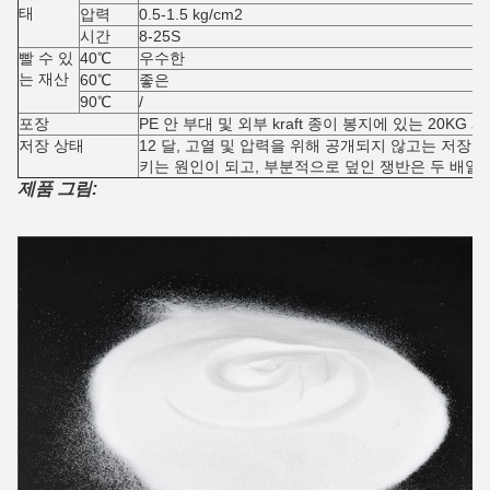
태
압력
0.5-1.5 kg/cm2
시간
8-25S
빨 수 있
40℃
우수한
는 재산
60℃
좋은
90℃
/
포장
PE 안 부대 및 외부 kraft 종이 봉지에 있는 20KG 
저장 상태
12 달, 고열 및 압력을 위해 공개되지 않고는 저장
키는 원인이 되고, 부분적으로 덮인 쟁반은 두 배일
제품 그림: