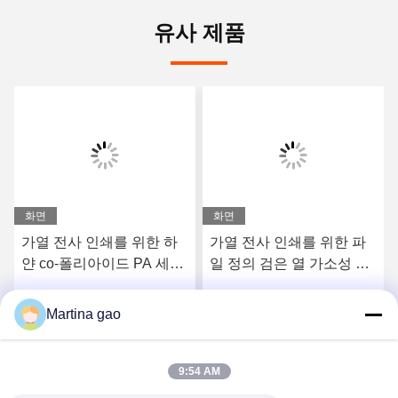
유사 제품
화면
화면
가열 전사 인쇄를 위한 하
가열 전사 인쇄를 위한 파
얀 co-폴리아이드 PA 세척
일 정의 검은 열 가소성 폴
할 수 있는 핫 멜트 파우더
리우레탄 수지 폴리우레탄
고융점 접착제 파우더
Martina gao
요
최상의 가격을 얻으세요
최상의 가격을 얻으세요
9:54 AM