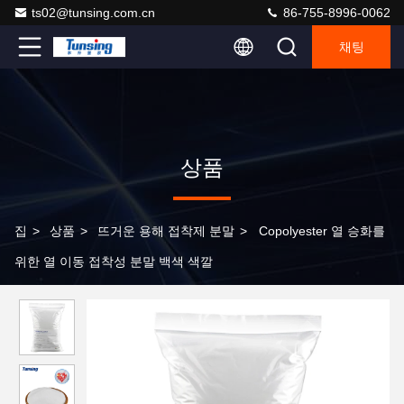
ts02@tunsing.com.cn
86-755-8996-0062
채팅
상품
집
>
상품
>
뜨거운 용해 접착제 분말
>
Copolyester 열 승화를
위한 열 이동 접착성 분말 백색 색깔