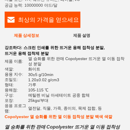
공급 능력: 10000000 야드/달
최상의 가격을 얻으세요
제품 상세정보
제품 설명
평
강조하다:
스크린 인쇄를 위한 뜨거운 용해 접착성 분말
,
뜨거운 용해 접착제 분말
열 승화를 위한 판매 Copolyester 뜨거운 열 이동 접착
제품 이름:
성 분말
색깔:
화이트
용융 지수:
30±5 g/10min
조밀도:
1.20±0.02 g/cm3
형태:
가루
융해점:
105-115 ℃
구성:
에틸렌 비닐 아세테이트 공중 합체
포장:
25kgs/부대
응용 프로그
열전달, 직물, 가죽, 종이의, 목제 접합, 등
램:
Copolyester 열 승화를 위한 열 이동 접착성 분말 백색 색깔
열 승화를 위한 판매 Copolyester 뜨거운 열 이동 접착성