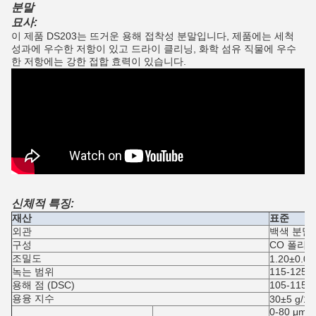
분말
묘사:
이 제품 DS203는 뜨거운 용해 접착성 분말입니다, 제품에는 세척
성과에 우수한 저항이 있고 드라이 클리닝, 화학 섬유 직물에 우수
한 저항에는 강한 접합 효력이 있습니다.
신체적 특징:
재산
표준
외관
백색 분말
구성
CO 폴리
조밀도
1.20±0.02
녹는 범위
115-125℃
용해 점 (DSC)
105-115 
용융 지수
30±5 g/10
0-80 μm