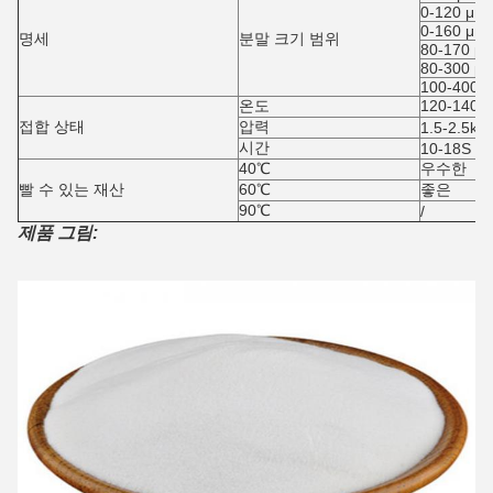
0-120 μm
0-160 μm
명세
분말 크기 범위
80-170 μ
80-300 μ
100-400 
온도
120-140 
접합 상태
압력
1.5-2.5kg
시간
10-18S
40℃
우수한
빨 수 있는 재산
60℃
좋은
90℃
/
제품 그림: