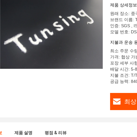
제품 상세정보
원래 장소: 중
브랜드 이름: Tu
인증: SGS , I
모델 번호: DS
지불과 운송 
최소 주문 수량:
가격: 협상 가
포장 세부 사항:
배달 시간: 5-
지불 조건: T/
공급 능력: 840
최상
보
제품 설명
평점 & 리뷰