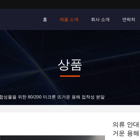
홈
제품 소개
회사 소개
연락처
상품
합성물을 위한 80/200 미크론 뜨거운 용해 접착성 분말
의류 안대
거운 용해