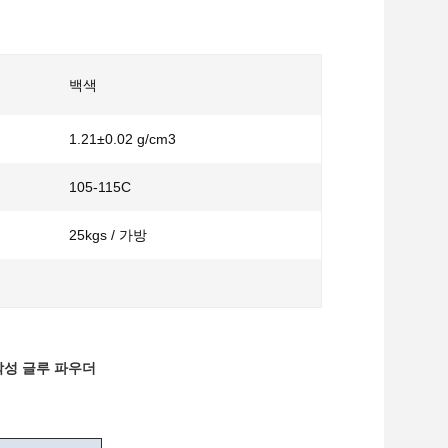
백색
1.21±0.02 g/cm3
105-115C
25kgs / 가방
착성 글루 파우더