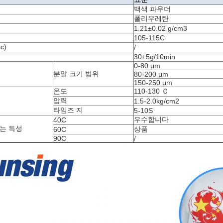
백색 파우더
폴리우레탄
1.21±0.02 g/cm3
105-115C
c)
/
30±5g/10min
0-80 μm
분말 크기 범위
80-200 μm
150-250 μm
온도
110-130 Ｃ
압력
1.5-2.0kg/cm2
타임즈 지
5-10S
우수합니다
40C
는 특성
상품
60C
90C
/