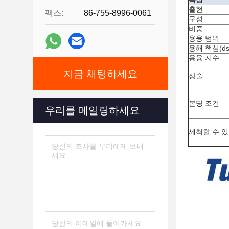
출현
팩스:
86-755-8996-0061
구성
비중
용융 범위
용해 핵심(ds
용융 지수
지금 채팅하세요
상술
본딩 조건
우리를 메일링하세요
세척할 수 있