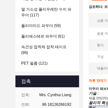
강조하다:
뜨
열 가소성 폴리우레탄 수지 파
우더
(117)
상품 이
폴리아미드 파우더
(59)
용융 지
폴리에스테르 파우더
(61)
형식:
속건성 접착제 접착 테이프
(99)
구성:
PET 필름
(121)
애플리
접촉
의류 안대기 
마무리 패브릭
기술 :
접촉:
Mrs. Cynthia Liang
제품 DS22
물리적 특성
전화:
86 18126266192
특성