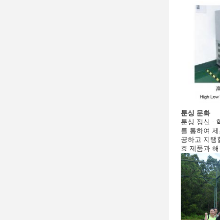
툰싱 문화
툰싱 정신 :
를 통하여 제
공하고 지탱할
효 제품과 