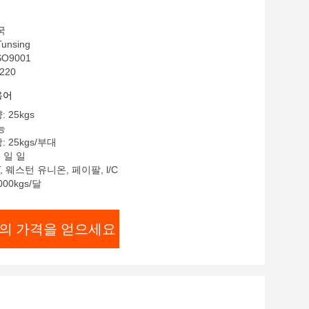
국
nsing
SO9001
220
용어
 25kgs
능
 25kgs/부대
8 일 일
T, 웨스턴 유니온, 페이팔, l/C
00kgs/달
의 가격을 얻으세요