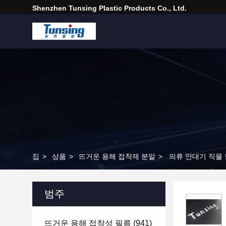
Shenzhen Tunsing Plastic Products Co., Ltd.
집
>
상품
>
뜨거운 용해 접착제 분말
>
의류 안대기 직물 
범주
뜨거운 용해 접착성 필름
(941)