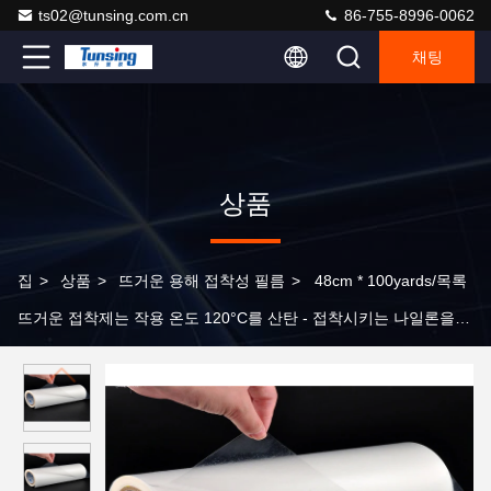
ts02@tunsing.com.cn
86-755-8996-0062
채팅
상품
집
>
상품
>
뜨거운 용해 접착성 필름
>
48cm * 100yards/목록
뜨거운 접착제는 작용 온도 120°C를 산탄 - 접착시키는 나일론을
위한 150°C