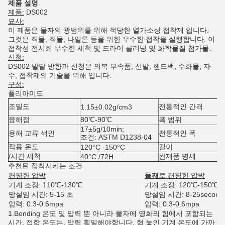
제품 설명
제품:
DS002
묘사:
이 제품은 물자의 광범위를 위해 적당한 열가소성 접착제 입니다.
그것은 직물, 직물, 나일론 등을 위한 우수한 접착을 실행합니다. 이
접착성 전시회 우수한 세척 및 드라이 클리닝 및 화학물질 첨가물.
신청:
DS002 발달 방향과 신청은 의복 부속품, 신발, 핸드백, 수화물, 자
수, 접착제의 기술을 위해 입니다.
구성:
폴리아미드
조밀도
전통적인 간격
1.15±0.02g/cm3
융해점
80℃-90℃
폭 범위
17±5g/10min;
용해 교류 색인
전통적인 폭
조건: ASTM D1238-04
작용 온도
길이
120°C -150°C
/시간 세척
완제품 명세
40°C /72H
추천된 접착시키는 조건:
편평한 압박
둘째로 편평한 압박
기계 조정: 110℃-130℃
기계 조정: 120℃-150℃
망설임 시간: 5-15 초
망설임 시간: 8-25second
압력: 0.3-0.6mpa
압력: 0.3-0.6mpa
1.Bonding 온도 및 압력 뿐 아니라 물자에 영화의 힘에서 포함되는
시간. 접합 온도는, 압력 획일해야합니다, 형 놓인 기계 온도에 가까