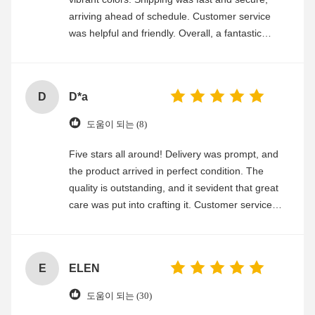
arriving ahead of schedule. Customer service
was helpful and friendly. Overall, a fantastic
experience
D
D*a
도움이 되는 (8)
Five stars all around! Delivery was prompt, and
the product arrived in perfect condition. The
quality is outstanding, and it sevident that great
care was put into crafting it. Customer service
was friendly and efficient, ensuring a smooth and
enjoyable shopping experience.
E
ELEN
도움이 되는 (30)