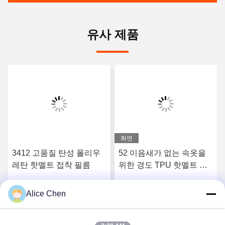
유사 제품
화면
3412 고품질 탄성 폴리우
52 이음새가 없는 속옷을
레탄 핫멜트 접착 필름
위한 경도 TPU 핫멜트 접
착 필름을 쇼어
Alice Chen
요
최상의 가격을 얻으세요
최상의 가격을 얻으세요