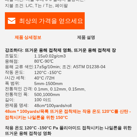
지불 조건: L/C, T는 / T는, 페이팔
최상의 가격을 얻으세요
제품 상세정보
제품 설명
평
강조하다:
뜨거운 용해 접착제 영화
,
뜨거운 용해 접착제 장
조밀도:
1.15±0.02g/cm3
융해점:
80℃-90℃
용해 교류 색인:
17±5g/10min; 조건: ASTM D1238-04
작동 온도:
120°C -150°C
/시간 세척:
40°C /72H
폭 범위:
5mm-1500mm
전통적인 간격:
0.1mm, 0.12mm, 0.15mm,
전통적인 폭:
500,1000mm
길이:
100 야드
완제품 명세:
48cm*100yards/roll
48cm * 100yards/목록 뜨거운 접착제는 작용 온도 120°C를 산탄 -
접착시키는 나일론을 위한 150°C
작용 온도 120°C -150°C Pa 폴리아미드 접착시키는 나일론을 위한
뜨거운 용해 접착성 영화