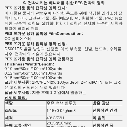
의 접착시키는 베니어를 위한 PES 접착제 영화
PES
뜨거운 용해 접착성 영화
묘사:
이 제품은 물자의 광범위에 다양한 용도를 위해 적당한 열가소성 접
착제 입니다. 그것은 직물, 폴리에스테, 면, 혼합한 직물, PVC 등을
위한 우수한 접착을 실행합니다. 이 접착성 전시회 우수한 세척과
드라이 클리닝 저항.
PES
뜨거운 용해 접착성 FilmComposition
:
CO 폴리에스테
PES
뜨거운 용해 접착성 영화
신청:
DS001TS 발달 방향과 신청은 의복 부속품, 신발, 핸드백, 수화물,
자수, 접착제의 기술에 있습니다.
PES
뜨거운 용해 접착성 영화
전통적인
Thickness*Width*Length:
0.10mm*50cm/100cm*100yards
0.12mm*50cm/100cm*100yards
0.15mm*50cm/100cm*100yards
포장 세부사항:
1PC/PE 영화, 100yard/roll, 2~4roll/CTN, 또는 그것
은 고객의 선택권에 위로 있습니다
납품 세부사항:
지불 후에 1-2 일에서 발송하는
신체적 특징:
색깔
우유 백색 반투명
방출 강선
조밀도
전통적인 간격
1.15±0.02g/cm3
세척
폭 범위
40°C/72H
28±5g/10min;
용해 교류 색인
전통적인 폭