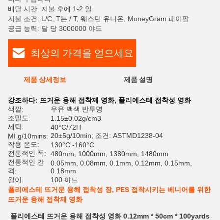
배달 시간: 지불 후에 1-2 일
지불 조건: L/C, T는 / T, 웨스턴 유니온, MoneyGram 페이팔
공급 능력: 달 당 3000000 야드
최상의 가격을 얻으세요
제품 상세정보
제품 설명
평
강조하다:
뜨거운 용해 접착제 영화
,
폴리에스테 접착성 영화
색깔:
우유 백색 반투명
조밀도:
1.15±0.02g/cm3
세탁:
40°C/72H
20±5g/10min; 조건: ASTMD1238-04
MI g/10mins:
작용 온도:
130°C -160°C
전통적인 폭:
480mm, 1000mm, 1380mm, 1480mm
전통적인 간
0.05mm, 0.08mm, 0.1mm, 0.12mm, 0.15mm,
격:
0.18mm
길이:
100 야드
폴리에스테 뜨거운 용해 접착성 장, PES 접착시키는 베니어를 위한
뜨거운 용해 접착제 영화
폴리에스테 뜨거운 용해 접착성 영화 0.12mm * 50cm * 100yards