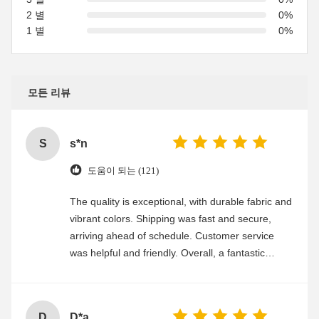
2 별
0%
1 별
0%
모든 리뷰
S
s*n
도움이 되는 (121)
The quality is exceptional, with durable fabric and
vibrant colors. Shipping was fast and secure,
arriving ahead of schedule. Customer service
was helpful and friendly. Overall, a fantastic
experience
D
D*a