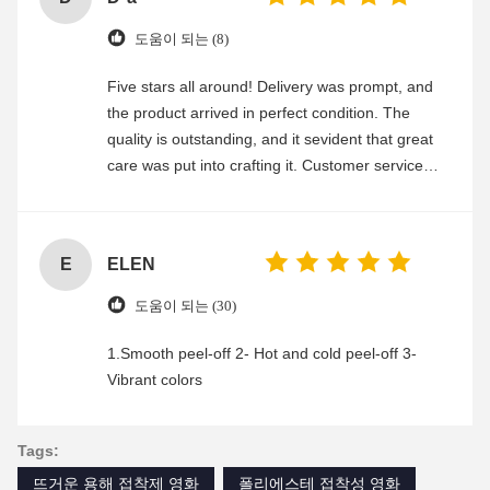
도움이 되는 (8)
Five stars all around! Delivery was prompt, and
the product arrived in perfect condition. The
quality is outstanding, and it sevident that great
care was put into crafting it. Customer service
was friendly and efficient, ensuring a smooth and
enjoyable shopping experience.
E
ELEN
도움이 되는 (30)
1.Smooth peel-off 2- Hot and cold peel-off 3-
Vibrant colors
Tags:
뜨거운 용해 접착제 영화
폴리에스테 접착성 영화