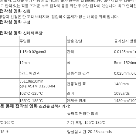
 물자, 그것을 위해 적당한 열가소성 물자 반복된 열 plasticized 접착제일 수 있습니
최고 탄력 있는 직물 뜨거운 누르 접착제 등을 위한 우수한 접착이 있습니다. 최고 연약한
 접착성 영화
신청:
달 방향과 신청은 한 조각 브래지어, 접합의 이음새가 없는 내복을 위해 입니다.
 접착성 영화
구성:
 접착성 영화
신체적 특징:
투명한
방출 강선
글라신지 방출
간격
1.15±0.02g/cm3
0.0125mm-
폭
12min
5mm-1524m
52±1 해안 A
전통적인 간격
0.025mm, 0
35±10g/10min;
전통적인 폭
1480mm
상태
ASTM D1238-04
길이
102°C -125°C
109yards
완제품 명세
155°C -185°C
1480mm*109y
운 용해 접착성 영화
조건을 접착시키기:
둘째로 편평한 압박
℃-165℃
기계 조정:
155℃-185℃
-15 초
망설임 시간:
20-28seconds