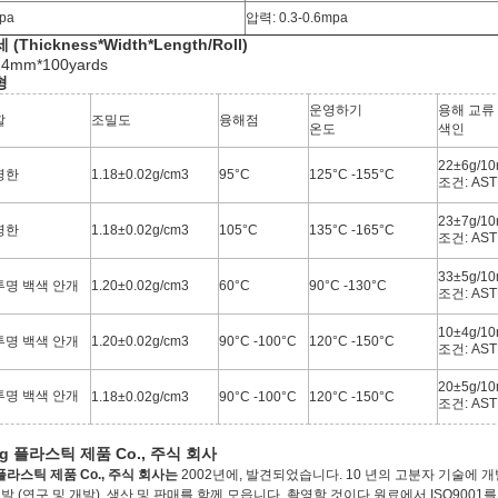
pa
압력:
0.3-0.6mpa
Thickness*Width*Length/Roll)
24mm*100yards
형
운영하기
용해 교류
깔
조밀도
융해점
온도
색인
22±6g/10
명한
1.18±0.02g/cm3
95°C
125°C -155°C
조건: AST
23±7g/10
명한
1.18±0.02g/cm3
105°C
135°C -165°C
조건: AST
33±5g/10
투명 백색 안개
1.20±0.02g/cm3
60°C
90°C -130°C
조건: AST
10±4g/10
투명 백색 안개
1.20±0.02g/cm3
90°C -100°C
120°C -150°C
조건: AST
20±5g/10
투명 백색 안개
1.18±0.02g/cm3
90°C -100°C
120°C -150°C
조건: AST
ng 플라스틱 제품 Co., 주식 회사
 플라스틱 제품 Co., 주식 회사는
2002년에, 발견되었습니다. 10 년의 고분자 기술에
발 (연구 및 개발), 생산 및 판매를 함께 모읍니다. 촬영할 것이다 원료에서 ISO9001