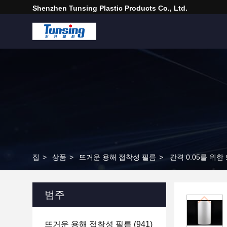
Shenzhen Tunsing Plastic Products Co., Ltd.
집
>
상품
>
뜨거운 용해 접착성 필름
>
간격 0.05를 위
범주
뜨거운 용해 접착성 필름
(941)