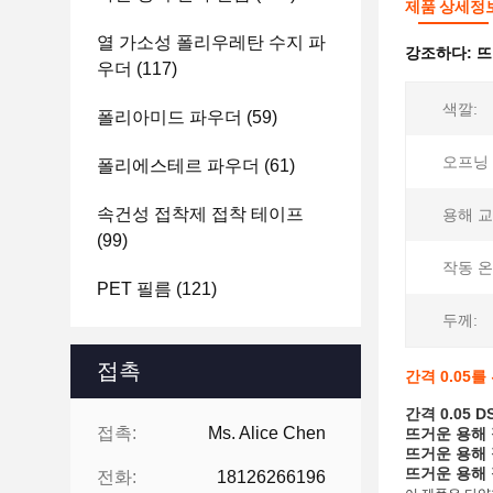
제품 상세정
열 가소성 폴리우레탄 수지 파
강조하다:
뜨
우더
(117)
색깔:
폴리아미드 파우더
(59)
오프닝 
폴리에스테르 파우더
(61)
속건성 접착제 접착 테이프
용해 교
(99)
작동 온
PET 필름
(121)
두께:
접촉
간격 0.05
간격 0.05
접촉:
Ms. Alice Chen
뜨거운 용해 
뜨거운 용해
뜨거운 용해
전화:
18126266196