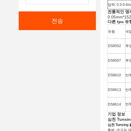
압력:
0.3-0.6m
전통적인 명세 (
0.05mm*15
전송
다른 tpu 유
유형
색
DS8502
투
DS8507
투
DS8610
반
DS8613
반
반
DS8614
기업 정보
심천 Tunsi
심천 Tunsing
통해. 연구와 개