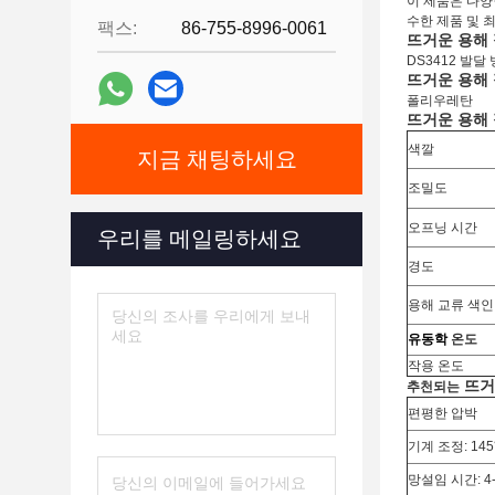
이 제품은 다양한
수한 제품 및 
팩스:
86-755-8996-0061
뜨거운 용해
DS3412 발
뜨거운 용해
폴리우레탄
뜨거운 용해
색깔
지금 채팅하세요
조밀도
오프닝 시간
우리를 메일링하세요
경도
용해 교류 색인
유동학
온도
작용 온도
뜨거
추천되는
편평한 압박
기계 조정:
145
망설임 시간:
4