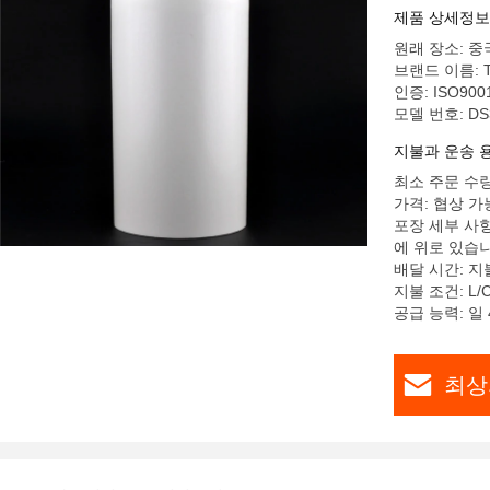
제품 상세정보
원래 장소: 중
브랜드 이름: Tu
인증: ISO900
모델 번호: DS
지불과 운송 
최소 주문 수량:
가격: 협상 가
포장 세부 사항: 
에 위로 있습
배달 시간: 지
지불 조건: L/C
공급 능력: 일 
최상