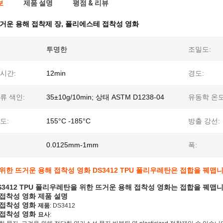
보
제품 설명
평점 & 리뷰
거운 용해 접착제 장
,
폴리에스테 접착성 영화
투명한
조밀도:
시간:
12min
경도:
류 색인:
35±10g/10min; 상태 ASTM D1238-04
유동학 온도
도:
155°C -185°C
방출 강선:
0.0125mm-1mm
폭:
를 위한 뜨거운 용해 접착성 영화 DS3412 TPU 폴리우레탄은 접합을 꿰맵
 DS3412 TPU 폴리우레탄을 위한 뜨거운 용해 접착성 영화는 접합을 꿰맵
접착성 영화 제품 설명
 접착성 영화
제품
: DS3412
 접착성 영화
묘사
: