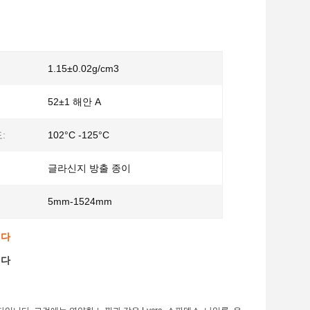
1.15±0.02g/cm3
52±1 해안 A
:
102°C -125°C
글라신지 방출 종이
5mm-1524mm
니다
니다