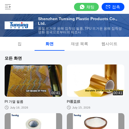
채팅
접촉
Shenzhen Tunsing Plastic Products Co.,
Ltd.
품질 뜨거운 용해 접착성 필름, TPU 뜨거운 용해 접착성
영화 중국으로부터의 제조사
집
화면
재생 목록
웹사이트
모든 화면
00:41
00:41
PI 가열 필름
PI覆盖膜
July 16, 2026
July 15, 2026